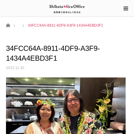
ホーム
34FCC64A-8911-4DF9-A3F9-1434A4EBD3F1
34FCC64A-8911-4DF9-A3F9-
1434A4EBD3F1
2023.11.30